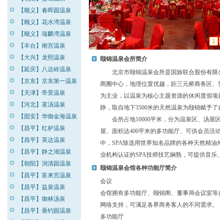
【顺义】春晖园温泉
【顺义】花水湾温泉
【顺义】瑞麟湾温泉
1
【丰台】南宫温泉
【大兴】龙熙温泉
颐锦温泉会所简介
【延庆】八达岭温泉
北京市颐锦温泉会所是国旅联合股份有限公
【京东】京东第一温泉
商圈中心，地理位置优越，距三元桥商务区、
【天津】帝景温泉
为主业，以温泉为核心主题资源的休闲度假项
【河北】茗汤温泉
静，取自地下3500米的天然温泉为颐锦赋予
【固安】华御金海温泉
会所占地10000平米，分为温泉区、汤屋
【昌平】红栌温泉
屋、面积达400平米的多功能厅、可供会员活
【昌平】英达温泉
中，SPA除选用世界知名品牌的各种天然精
【昌平】静之湖温泉
业机构认证的SPA技师技艺娴熟，可提供音
【朝阳】润清园温泉
颐锦温泉会馆各种功能厅简介
【昌平】富来宫温泉
会议
【昌平】益泉温泉
会馆拥有多功能厅、颐锦阁、董事局会议室等多
【昌平】御林汤泉
网络支持，可满足各界商务客人的不同需求。
【昌平】垂钓园温泉
多功能厅