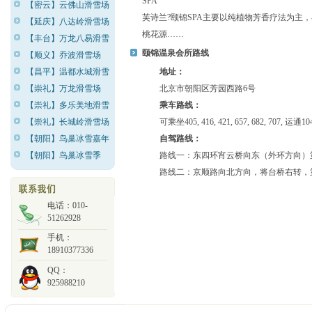
SPA
【密云】云佛山滑雪场
芙诗兰?颐锦SPA主要以纯植物芳香疗法为
【延庆】八达岭滑雪场
桃花源……
【丰台】万龙八易滑雪
颐锦温泉会所
路线
【顺义】乔波滑雪场
【昌平】温都水城滑雪
地址：
【崇礼】万龙滑雪场
北京市朝阳区芳园西路6号
【崇礼】多乐美地滑雪
乘车路线：
【崇礼】长城岭滑雪场
可乘坐405, 416, 421, 657, 682
【朝阳】鸟巢冰雪嘉年
自驾路线：
【朝阳】鸟巢冰雪季
路线一：东四环宵云桥向东（外环方向）
路线二：京顺路向北方向，将台桥右转，
电话：010-
51262928
手机：
18910377336
QQ：
925988210