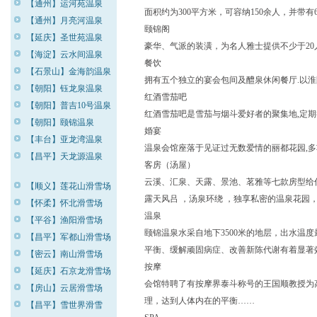
【通州】运河苑温泉
面积约为300平方米，可容纳150余人，并带有
【通州】月亮河温泉
颐锦阁
【延庆】圣世苑温泉
豪华、气派的装潢，为名人雅士提供不少于2
【海淀】云水间温泉
餐饮
【石景山】金海韵温泉
拥有五个独立的宴会包间及醴泉休闲餐厅.以
【朝阳】钰龙泉温泉
红酒雪茄吧
【朝阳】普吉10号温泉
红酒雪茄吧是雪茄与烟斗爱好者的聚集地,定
【朝阳】颐锦温泉
婚宴
【丰台】亚龙湾温泉
温泉会馆座落于见证过无数爱情的丽都花园,
【昌平】天龙源温泉
客房（汤屋）
云溪、汇泉、天露、景池、茗雅等七款房型给
【顺义】莲花山滑雪场
露天风吕 ，汤泉环绕 ，独享私密的温泉花园
【怀柔】怀北滑雪场
温泉
【平谷】渔阳滑雪场
颐锦温泉水采自地下3500米的地层，出水温
【昌平】军都山滑雪场
平衡、缓解顽固病症、改善新陈代谢有着显著
【密云】南山滑雪场
按摩
【延庆】石京龙滑雪场
会馆特聘了有按摩界泰斗称号的王国顺教授为
【房山】云居滑雪场
理，达到人体内在的平衡……
【昌平】雪世界滑雪