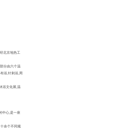
度,经北京地热工
。
期部分由六个温
布浴,针刺浴,周
沐浴文化展,温
的中心,是一座
。十余个不同规