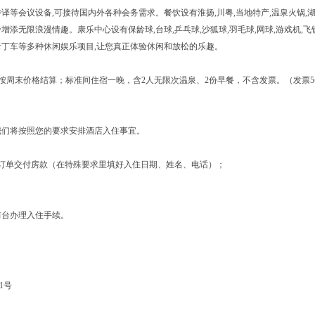
译等会议设备,可接待国内外各种会务需求。餐饮设有淮扬,川粤,当地特产,温泉火锅,
增添无限浪漫情趣。康乐中心设有保龄球,台球,乒乓球,沙狐球,羽毛球,网球,游戏机,飞镖
船,卡丁车等多种休闲娱乐项目,让您真正体验休闲和放松的乐趣。
按周末价格结算；标准间住宿一晚，含2人无限次温泉、2份早餐，不含发票。（发票
我们将按照您的要求安排酒店入住事宜。
订单交付房款（在特殊要求里填好入住日期、姓名、电话）；
前台办理入住手续。
1号