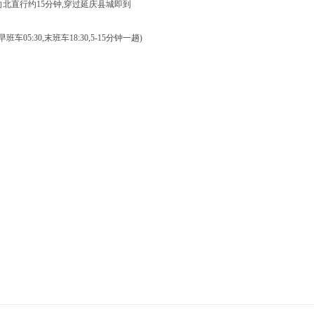
向北直行约15分钟,穿过延庆县城即到
05:30,末班车18:30,5-15分钟一趟)