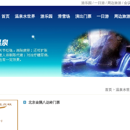
游乐园
/
一日游
/
周边旅游
/
会
首页
温泉水世界
游乐园
滑雪场
演出门票
一日游
周边旅
首页 > 温泉水世
北京金隅八达岭门票