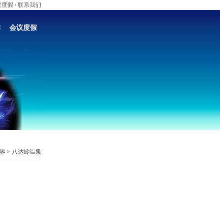
议度假
/
联系我们
游
会议度假
界 > 八达岭温泉