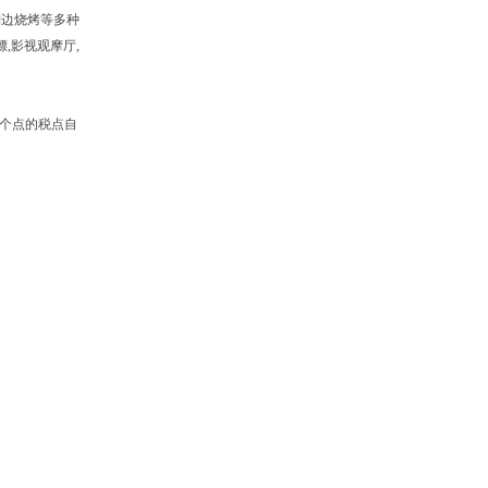
湖边烧烤等多种
,影视观摩厅,
5个点的税点自