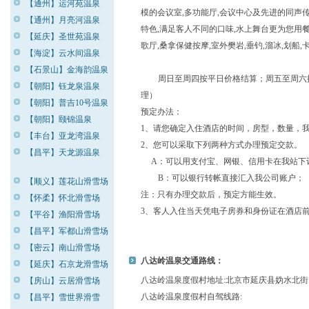
【通州】运河苑温泉
模的会议室,多功能厅,会议中心及先进的同声传
【通州】月亮河温泉
特色,满足客人不同的口味,水上舞台更为您用餐
【延庆】圣世苑温泉
歌厅,桑拿保健按摩,室外樊岩,垂钓,溜冰,划
【海淀】云水间温泉
【石景山】金海韵温泉
周日至周四按平日价格结算；周五至周六
【朝阳】钰龙泉温泉
理）
【朝阳】普吉10号温泉
预定办法：
【朝阳】颐锦温泉
1、请您确定入住酒店的时间，房型，数量，
【丰台】亚龙湾温泉
2、您可以采取下列两种方式办理预定交款。
【昌平】天龙源温泉
A：可以用支付宝、网银、信用卡在我站下
B：可以银行转帐直接汇入我公司账户；
【顺义】莲花山滑雪场
注：只有办理交款后，预定方能生效。
【怀柔】怀北滑雪场
3、客人入住当天凭电子房券和身份证在酒店
【平谷】渔阳滑雪场
【昌平】军都山滑雪场
【密云】南山滑雪场
八达岭温泉交通路线：
【延庆】石京龙滑雪场
八达岭温泉度假村地址:北京市延庆县妫水北街
【房山】云居滑雪场
八达岭温泉度假村自驾线路:
【昌平】雪世界滑雪