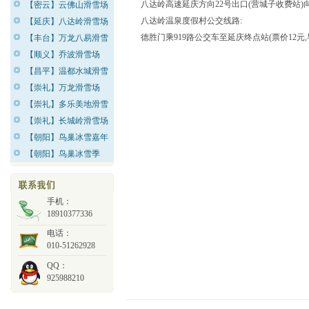
八达岭高速延庆方向22号出口(营城子收费站)
【密云】云佛山滑雪场
八达岭温泉度假村公交线路:
【延庆】八达岭滑雪场
德胜门乘919路公交车至延庆终点站(票价12元,早班车
【丰台】万龙八易滑雪
【顺义】乔波滑雪场
【昌平】温都水城滑雪
【崇礼】万龙滑雪场
【崇礼】多乐美地滑雪
【崇礼】长城岭滑雪场
【朝阳】鸟巢冰雪嘉年
【朝阳】鸟巢冰雪季
手机：
18910377336
电话：
010-51262928
QQ：
925988210