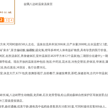
金隅八达岭温泉汤泉宫
2
3
4
方米,可同时接待500人左右。温泉自流井井深2006米,日产水量2000吨,出水温度52.5
泉水",富含偏硅酸,偏硼酸,硫化氢,锂等多种对人体有益矿物质,具有珍贵的医疗价值
闲区,名胜汤泉区,养身健体区;室外温泉区4820平方米12个温泉池(二期部分在建中),一
湖亭组成。现在开放的温泉浴种包括:泡浴,中药浴,花水浴,冷热交替浴,舒体浴,华淋浴,瀑
腿浴,热石蒸浴,冲浪浴，鱼疗自费38元。
室,休息大厅,KTV包房,歌舞影视厅,自助餐厅,保健按摩房,茶吧,保健咨询,古代中华温泉
岭长城,八达岭野生动物园,龙庆峡,石京龙滑雪场,松山原始森林自然保护区等旅游景点
外三星级度假酒店。
草,曲径通幽,优美宁静,拥有高中低档各类客房共10类381套,可同时接待宾客800余人