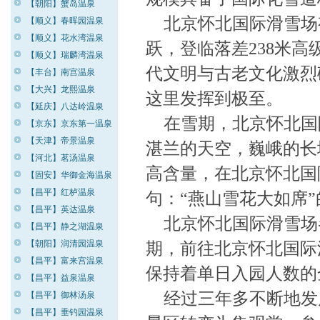
【朝阳】蟹岛温泉
北京怀北国际滑雪场
【顺义】春晖园温泉
【顺义】花水湾温泉
跃，登临落差238米
【顺义】瑞麟湾温泉
代文明与古老文化激烈
【丰台】南宫温泉
【大兴】龙熙温泉
这里发挥到极至。
【延庆】八达岭温泉
在雪期，北京怀北国
【京东】京东第一温泉
【天津】帝景温泉
湛兰的天空，巍峨的长
【河北】茗汤温泉
高含量，在北京怀北国
【固安】华御金海温泉
【昌平】红栌温泉
句：“燕山雪花大如席
【昌平】英达温泉
北京怀北国际滑雪场
【昌平】静之湖温泉
【朝阳】润清园温泉
期，前往北京怀北国际
【昌平】富来宫温泉
保持着单日入园人数的
【昌平】益泉温泉
经过三年多不断地发
【昌平】御林汤泉
【昌平】垂钓园温泉