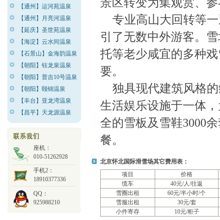
景区转变为集观赏、参
【通州】运河苑温泉
专业高山大回转等一
【通州】月亮河温泉
【延庆】圣世苑温泉
引了无数中外游客。雪
【海淀】云水间温泉
托等老少咸宜的多种戏
【石景山】金海韵温泉
【朝阳】钰龙泉温泉
要。
【朝阳】普吉10号温泉
独具现代建筑风格的
【朝阳】颐锦温泉
【丰台】亚龙湾温泉
生活娱乐设施于一体，
【昌平】天龙源温泉
全的雪板及雪鞋3000
餐。
座机：
010-51262928
北京怀北国际滑雪场其它费用表：
手机2：
项目
价格
18910377336
缆车
40元/人/往返
雪圈出租
60元/半小时/个
QQ：
925988210
雪服出租
30元/套
小件寄存
10元/柜子