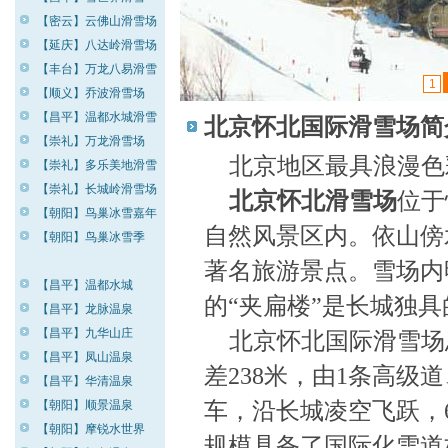
【密云】云佛山滑雪场
【延庆】八达岭滑雪场
【丰台】万龙八易滑雪
1
【顺义】乔波滑雪场
【昌平】温都水城滑雪
北京怀北国际滑雪场简
【崇礼】万龙滑雪场
北京地区最具浪漫色
【崇礼】多乐美地滑雪
【崇礼】长城岭滑雪场
北京怀北滑雪场
位于
【朝阳】鸟巢冰雪嘉年
自然风景区内。依山傍
【朝阳】鸟巢冰雪季
著名旅游景点。雪场内
【昌平】温都水城
的“夹扁楼”是长城独
【昌平】龙脉温泉
【昌平】九华山庄
北京怀北国际滑雪场总
【昌平】凤山温泉
差238米，由1条高级
【昌平】华清温泉
【朝阳】顺景温泉
车，沿长城凌空飞跃，
【朝阳】摩锐水世界
规模具备了国际化雪道