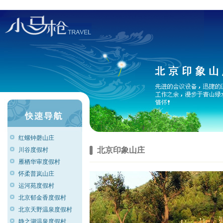
红螺钟磬山庄
北京印象山庄
川谷度假村
雁栖华审度假村
怀柔普岚山庄
运河苑度假村
北京郁金香度假村
北京天野温泉度假村
静之湖温泉度假村