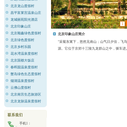
北京龙山度假村
昌平富莱宫温泉山庄
龙城丽苑阳光酒店
1
北京印象山庄
北京顺鑫绿色度假村
北京印象山庄简介
北京绿色度假村
“采菊东篱下，悠然见南山；山气日夕佳，飞
北京乡村乐园
源。它位于京郊十三陵九龙群山之中，驱车进
花水湾温泉度假村
北京国都大饭店
春晖园温泉度假村
蟹岛绿色生态度假村
烟湖温泉度假村
云佛山度假村
北京南宫生态旅游区
北京龙脉温泉度假村
手机1：