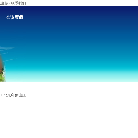
议度假
/
联系我们
游
会议度假
 > 北京印象山庄